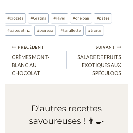
Étiquettes
#
crozets
#
Gratins
#
Hiver
#
one pan
#
pâtes
de
#
pâtes et riz
#
poireau
#
tartiflette
#
truite
la
publication :
Navigation
PRÉCÉDENT
SUIVANT
CRÈMES MONT-
SALADE DE FRUITS
de
BLANC AU
EXOTIQUES AUX
l’article
CHOCOLAT
SPÉCULOOS
D'autres recettes
savoureuses ! 👨‍🍳