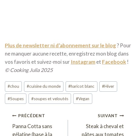
Plus de newsletter ni d’abonnement sur le blog
? Pour
ne manquer aucune recette, enregistrez mon blog dans
vos favoris et suivez-moi sur
Instagram
et
Facebook
!
© Cooking Julia 2025
Étiquettes
#
chou
#
cuisine du monde
#
haricot blanc
#
Hiver
de
#
Soupes
#
soupes et veloutés
#
Vegan
la
publication :
Navigation
PRÉCÉDENT
SUIVANT
Panna Cotta sans
Steak à cheval et
de
gélatine (base à la
pâtes aux tomates