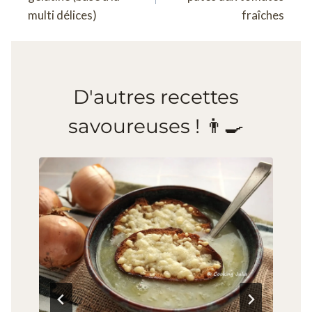
l’article
multi délices)
fraîches
D'autres recettes
savoureuses ! 👨‍🍳